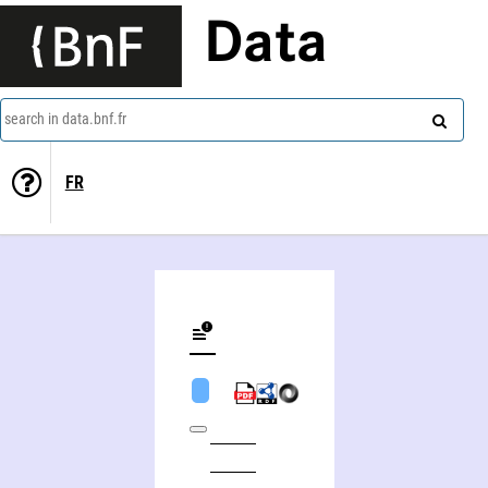
Data
search in data.bnf.fr
FR