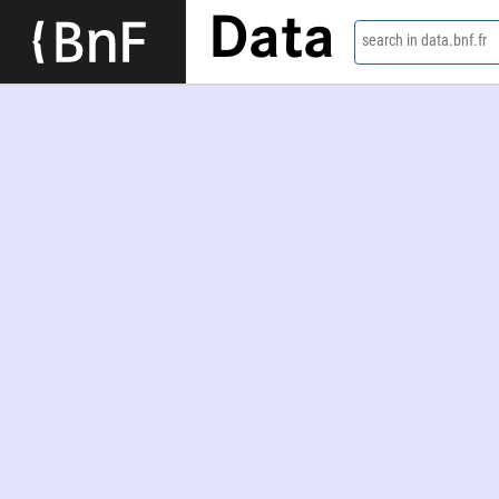
Data
search in data.bnf.fr