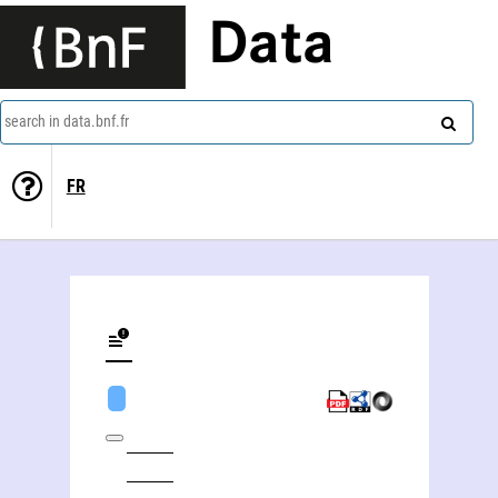
Data
search in data.bnf.fr
FR