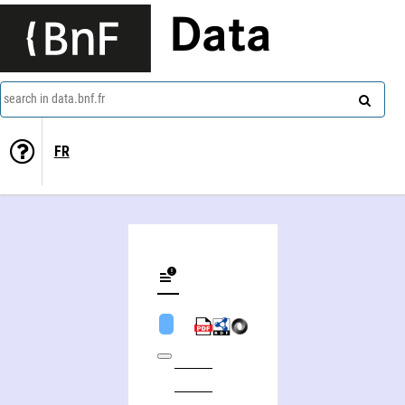
Data
search in data.bnf.fr
FR