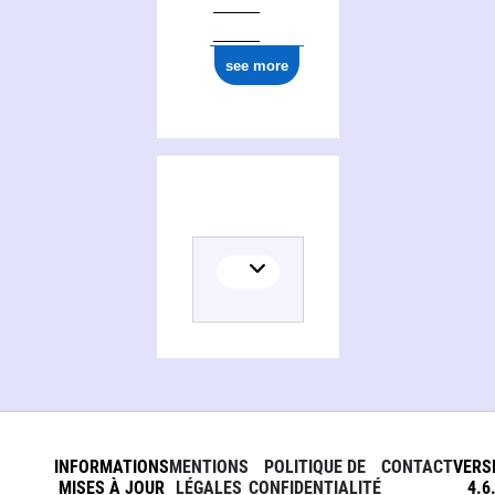
see more
INFORMATIONS
MENTIONS
POLITIQUE DE
CONTACT
VERS
MISES À JOUR
LÉGALES
CONFIDENTIALITÉ
4.6