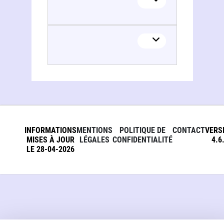
INFORMATIONS
MENTIONS
POLITIQUE DE
CONTACT
VERS
MISES À JOUR
LÉGALES
CONFIDENTIALITÉ
4.6
LE 28-04-2026