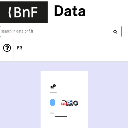
Data
search in data.bnf.fr
FR