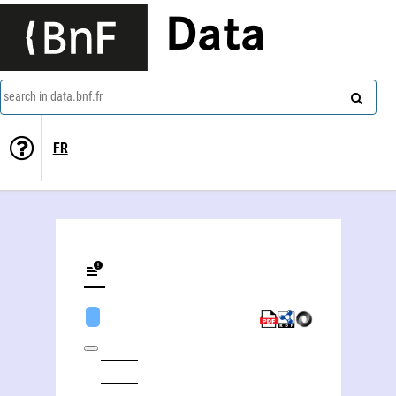
Data
search in data.bnf.fr
FR