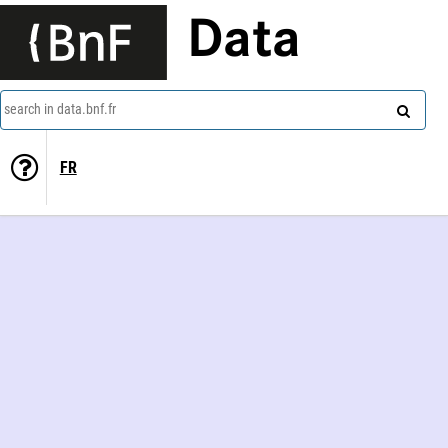
Data
search in data.bnf.fr
FR