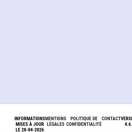
INFORMATIONS
MENTIONS
POLITIQUE DE
CONTACT
VERS
MISES À JOUR
LÉGALES
CONFIDENTIALITÉ
4.6
LE 28-04-2026