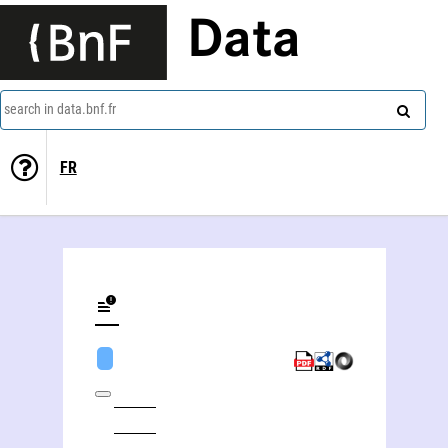
Data
search in data.bnf.fr
FR