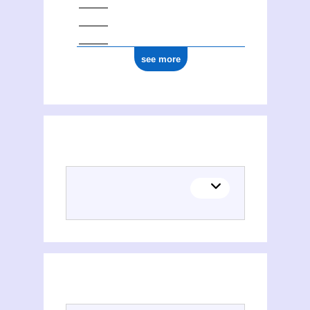
see more
(