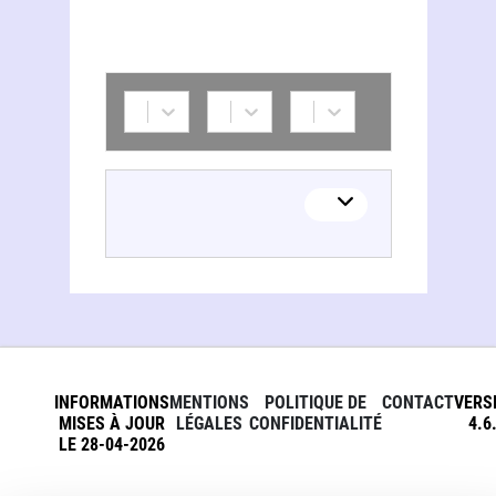
Mutuelle assurance des commerçants et industriels de France et des cadres et salariés de l'industrie et du commerce
INFORMATIONS
MENTIONS
POLITIQUE DE
CONTACT
VERS
MISES À JOUR
LÉGALES
CONFIDENTIALITÉ
4.6
LE 28-04-2026