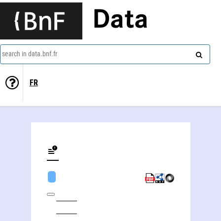
Data
search in data.bnf.fr
FR