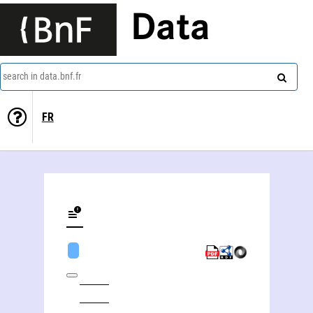
Data
search in data.bnf.fr
FR