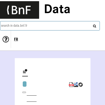
Data
search in data.bnf.fr
FR