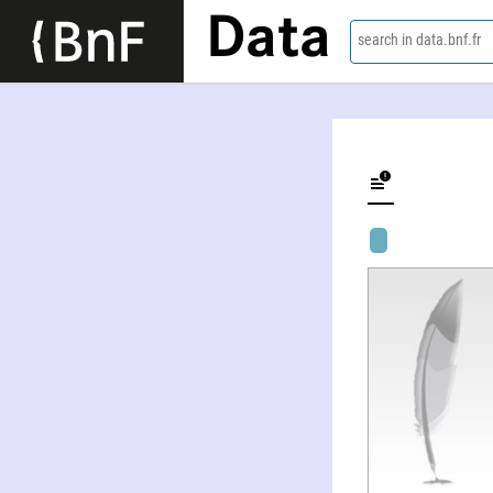
Data
search in data.bnf.fr