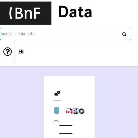
Data
search in data.bnf.fr
FR