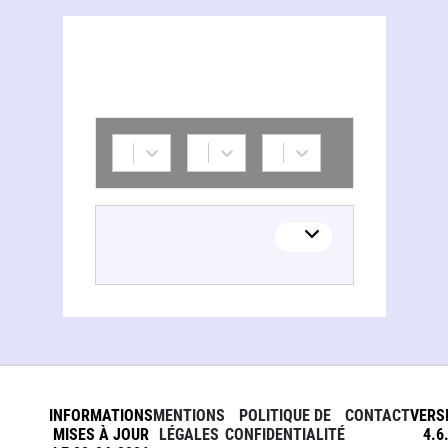
INFORMATIONS
MENTIONS
POLITIQUE DE
CONTACT
VERS
MISES À JOUR
LÉGALES
CONFIDENTIALITÉ
4.6