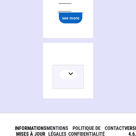
see more
INFORMATIONS
MENTIONS
POLITIQUE DE
CONTACT
VERS
MISES À JOUR
LÉGALES
CONFIDENTIALITÉ
4.6