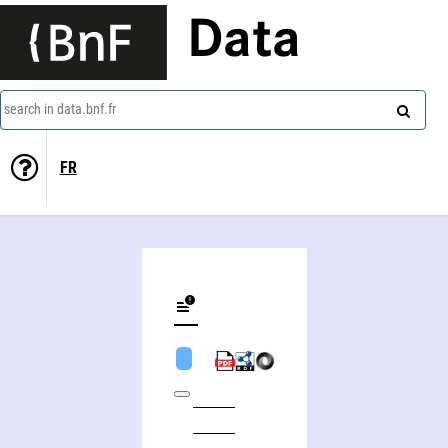
Data
search in data.bnf.fr
FR