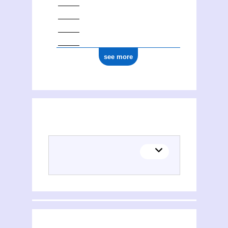
see more