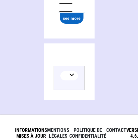
see more
INFORMATIONS
MENTIONS
POLITIQUE DE
CONTACT
VERS
MISES À JOUR
LÉGALES
CONFIDENTIALITÉ
4.6