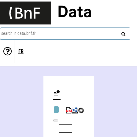
Data
search in data.bnf.fr
FR