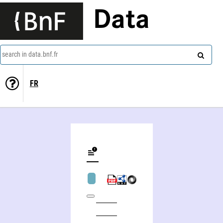
Data
search in data.bnf.fr
FR