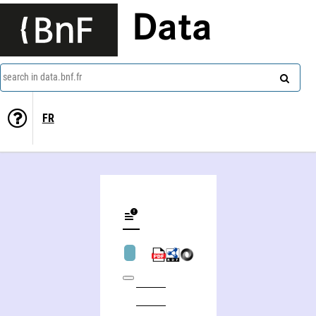
Data
search in data.bnf.fr
FR