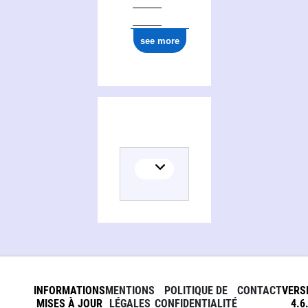
see more
INFORMATIONS
MENTIONS
POLITIQUE DE
CONTACT
VERS
MISES À JOUR
LÉGALES
CONFIDENTIALITÉ
4.6