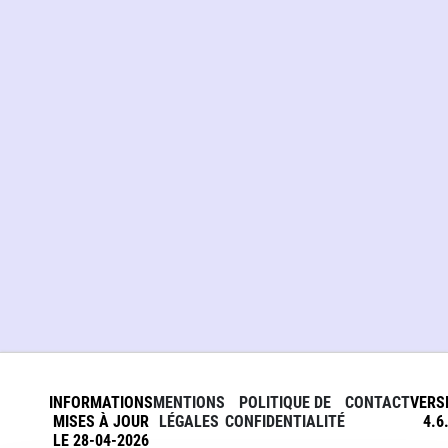
INFORMATIONS
MENTIONS
POLITIQUE DE
CONTACT
VERS
MISES À JOUR
LÉGALES
CONFIDENTIALITÉ
4.6
LE 28-04-2026