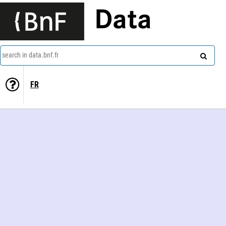
Data
search in data.bnf.fr
FR