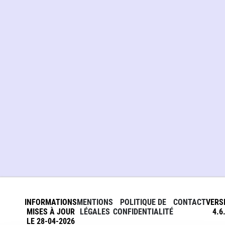
INFORMATIONS
MENTIONS
POLITIQUE DE
CONTACT
VERS
MISES À JOUR
LÉGALES
CONFIDENTIALITÉ
4.6
LE 28-04-2026