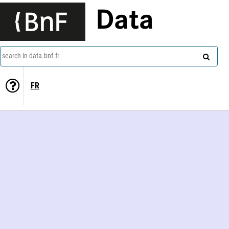
Data
search in data.bnf.fr
FR