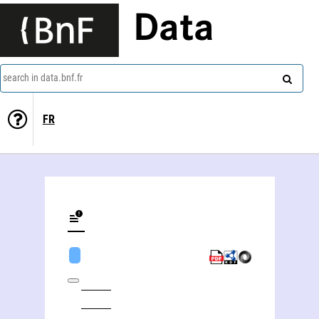
Data
search in data.bnf.fr
FR