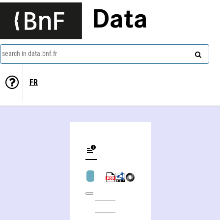
Data
search in data.bnf.fr
FR