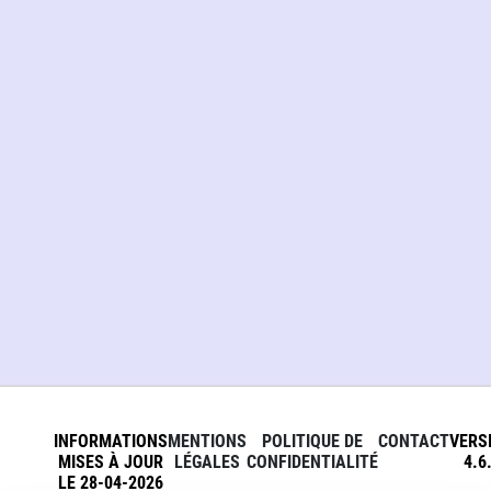
INFORMATIONS
MENTIONS
POLITIQUE DE
CONTACT
VERS
MISES À JOUR
LÉGALES
CONFIDENTIALITÉ
4.6
LE 28-04-2026