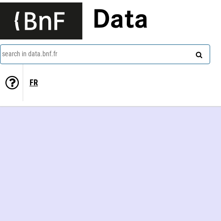
Data
search in data.bnf.fr
FR