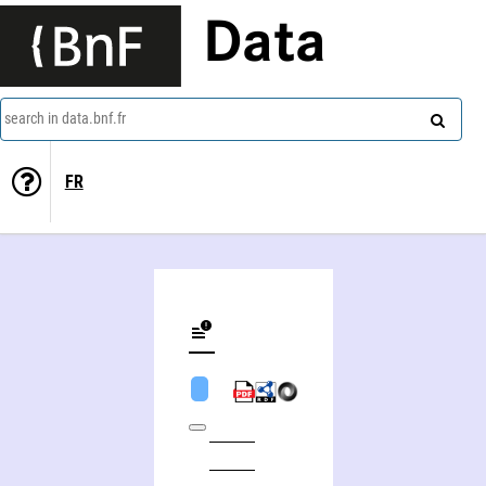
Data
search in data.bnf.fr
FR