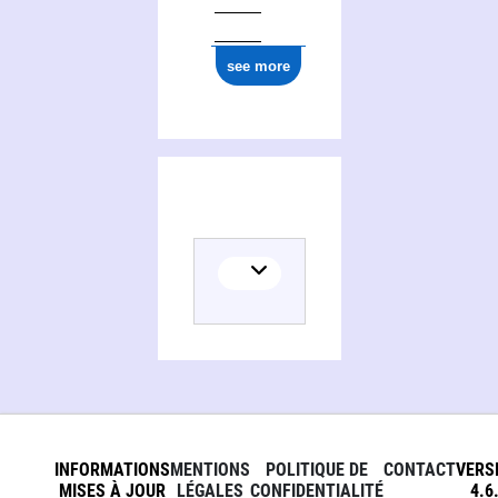
see more
INFORMATIONS
MENTIONS
POLITIQUE DE
CONTACT
VERS
MISES À JOUR
LÉGALES
CONFIDENTIALITÉ
4.6