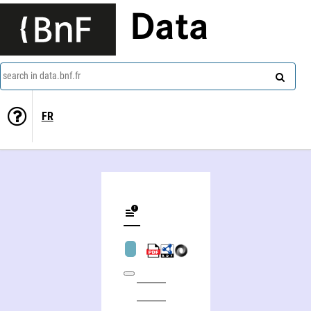
Data
search in data.bnf.fr
FR