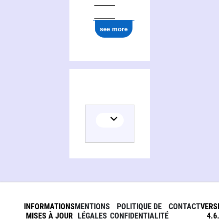
see more
INFORMATIONS
MENTIONS
POLITIQUE DE
CONTACT
VERS
MISES À JOUR
LÉGALES
CONFIDENTIALITÉ
4.6