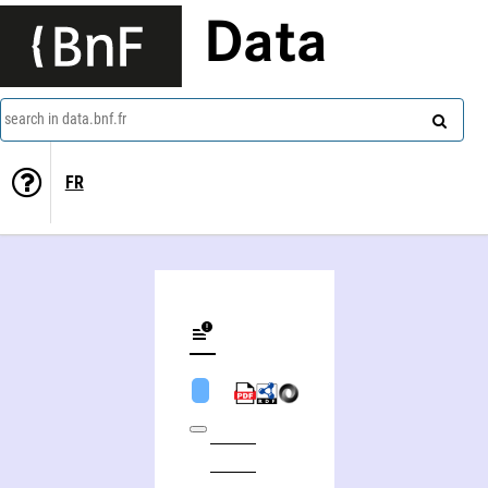
Data
search in data.bnf.fr
FR