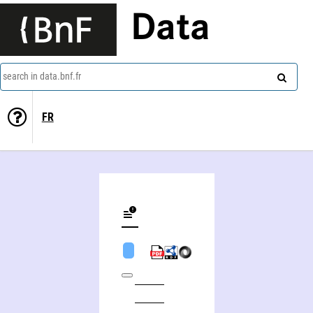
Data
search in data.bnf.fr
FR