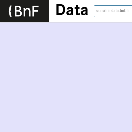
Data
search in data.bnf.fr