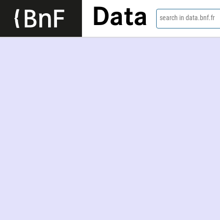
Data
search in data.bnf.fr