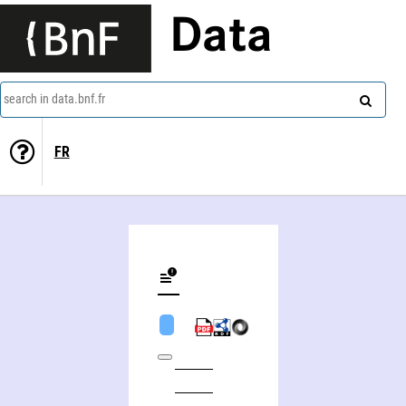
Data
search in data.bnf.fr
FR