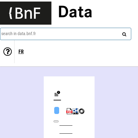
Data
search in data.bnf.fr
FR