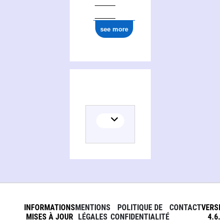
0000 0000 0130 7750
see more
INFORMATIONS
MENTIONS
POLITIQUE DE
CONTACT
VERS
MISES À JOUR
LÉGALES
CONFIDENTIALITÉ
4.6