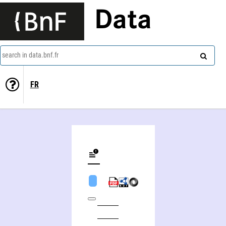
Data
search in data.bnf.fr
FR