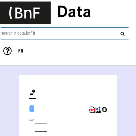
Data
search in data.bnf.fr
FR