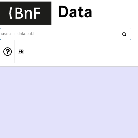
Data
search in data.bnf.fr
FR