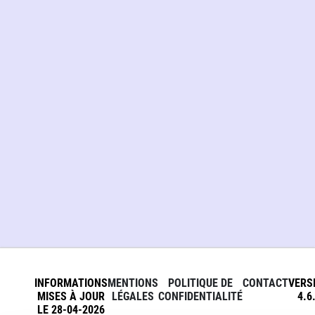
INFORMATIONS
MENTIONS
POLITIQUE DE
CONTACT
VERS
MISES À JOUR
LÉGALES
CONFIDENTIALITÉ
4.6
LE 28-04-2026