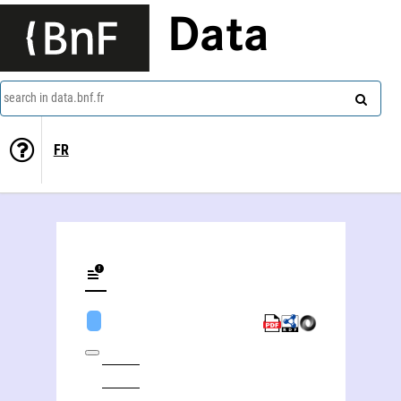
Data
search in data.bnf.fr
FR