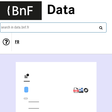
Data
search in data.bnf.fr
FR