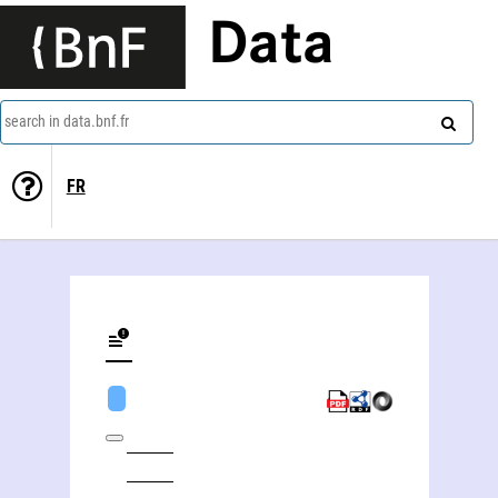
Data
search in data.bnf.fr
FR