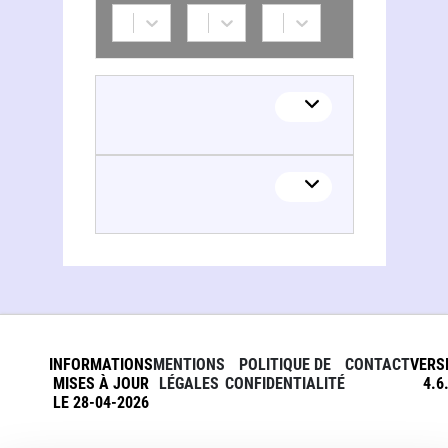
INFORMATIONS
MENTIONS
POLITIQUE DE
CONTACT
VERS
MISES À JOUR
LÉGALES
CONFIDENTIALITÉ
4.6
LE 28-04-2026