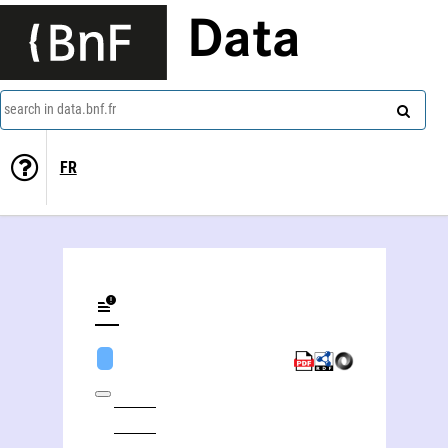
Data
search in data.bnf.fr
FR