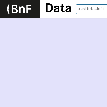
Data
search in data.bnf.fr