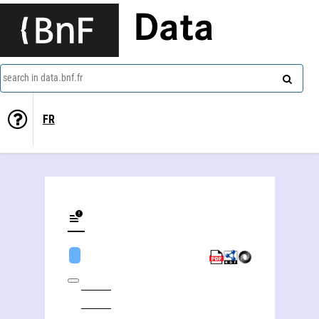
Data
search in data.bnf.fr
FR