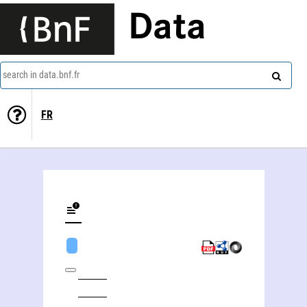
Data
search in data.bnf.fr
FR