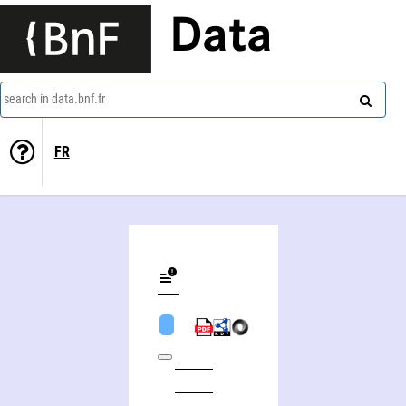
Data
search in data.bnf.fr
FR