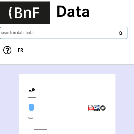
Data
search in data.bnf.fr
FR