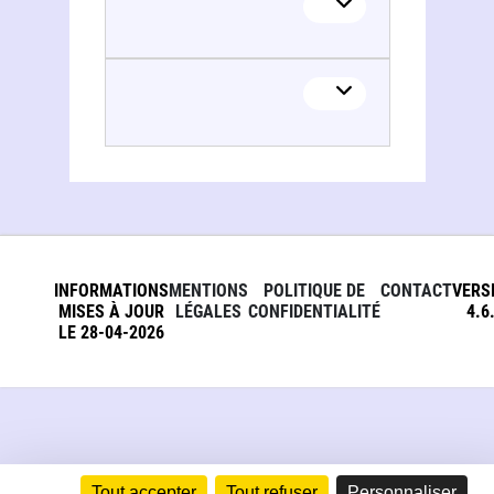
INFORMATIONS
MENTIONS
POLITIQUE DE
CONTACT
VERS
MISES À JOUR
LÉGALES
CONFIDENTIALITÉ
4.6
LE 28-04-2026
Tout accepter
Tout refuser
Personnaliser