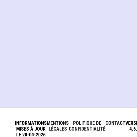
INFORMATIONS
MENTIONS
POLITIQUE DE
CONTACT
VERS
MISES À JOUR
LÉGALES
CONFIDENTIALITÉ
4.6
LE 28-04-2026