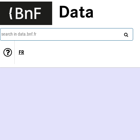
Data
search in data.bnf.fr
FR