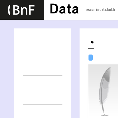
Data
search in data.bnf.fr