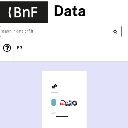
Data
search in data.bnf.fr
FR