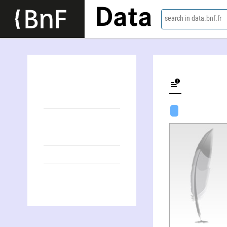
Data
search in data.bnf.fr